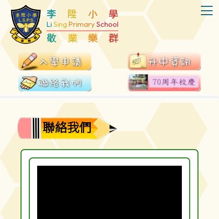
T
李
陞
小
學
Li
Sing
Primary
School
敬
業
樂
群
聯絡我們