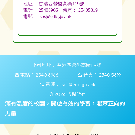
🗺️ 地址：
香港西營盤高街119號
☎️ 電話：
2540 8966
📠 傳真：
2540 5819
📧 電郵：
lsps@edb.gov.hk
© 2026 版權所有
滿有溫度的校園，開啟有效的學習，凝聚正向的
力量