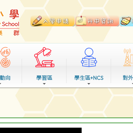
小
學
y
School
樂
群
動向
學習區
學生區+NCS
對