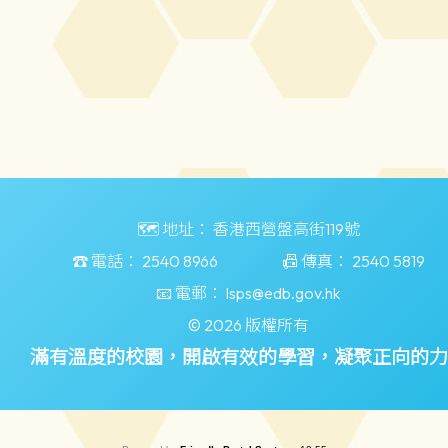
🗺️ 地址：
香港西營盤高街119號
☎️ 電話：
2540 8966
📠 傳真：
2540 5819
📧 電郵：
lsps@edb.gov.hk
© 2026 版權所有
滿有溫度的校園，開啟有效的學習，凝聚正向的力