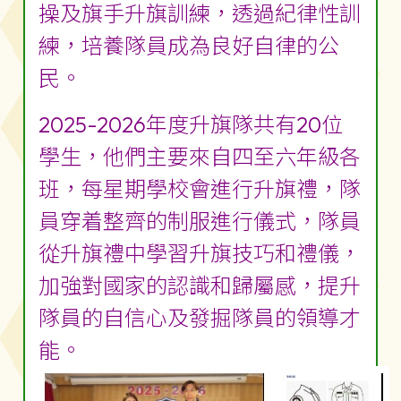
操及旗手升旗訓練，透過紀律性訓
練，培養隊員成為良好自律的公
民。
2025-2026年度升旗隊共有20位
學生，他們主要來自四至六年級各
班，每星期學校會進行升旗禮，隊
員穿着整齊的制服進行儀式，隊員
從升旗禮中學習升旗技巧和禮儀，
加強對國家的認識和歸屬感，提升
隊員的自信心及發掘隊員的領導才
能。