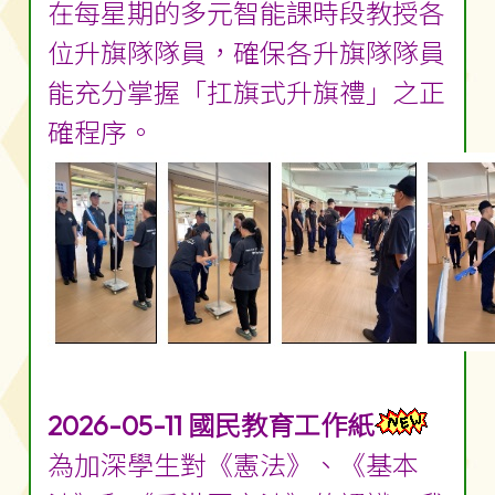
在每星期的多元智能課時段教授各
位升旗隊隊員，確保各升旗隊隊員
能充分掌握「扛旗式升旗禮」之正
確程序。
2026-05-11 國民教育工作紙
為加深學生對《憲法》、《基本