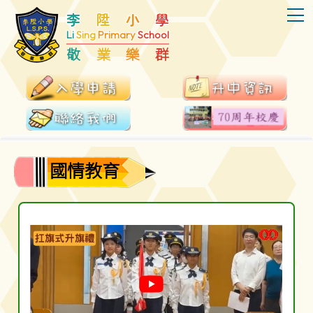
T
李
陞
小
學
Li
Sing
Primary
School
敬
業
樂
群
國情教育