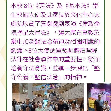
本校 8位《憲法》及《基本法》學
生校園大使及其家長於文化中心大
劇院欣賞了喜劇戲劇表演《律政學
院摘星大冒險》，讓大家在寓教於
樂中加深對法治精神及相關知識的
認識。8位大使透過戲劇體驗理解
法律在社會運作中的重要性，從而
培養守法意識，並進一步深化「堅
守公義、堅信法治」的精神。