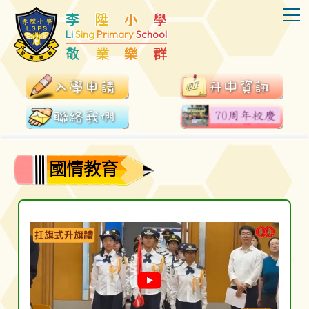
T
李
陞
小
學
Li
Sing
Primary
School
敬
業
樂
群
國情教育