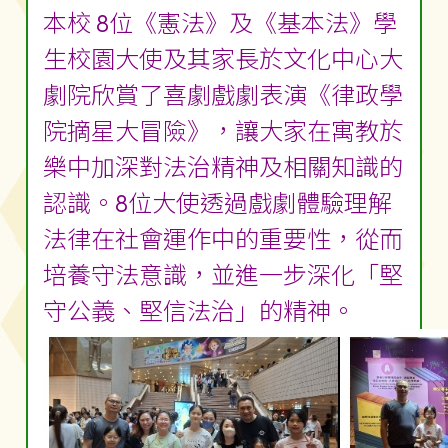
本校 8位《憲法》及《基本法》學
生校園大使及其家長於文化中心大
劇院欣賞了喜劇戲劇表演《律政學
院摘星大冒險》，讓大家在寓教於
樂中加深對法治精神及相關知識的
認識。8位大使透過戲劇體驗理解
法律在社會運作中的重要性，從而
培養守法意識，並進一步深化「堅
守公義、堅信法治」的精神。