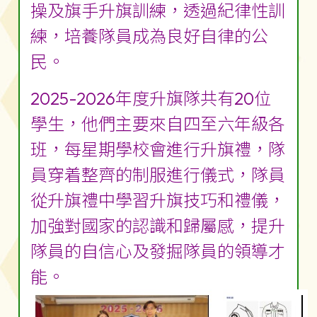
操及旗手升旗訓練，透過紀律性訓
練，培養隊員成為良好自律的公
民。
2025-2026年度升旗隊共有20位
學生，他們主要來自四至六年級各
班，每星期學校會進行升旗禮，隊
員穿着整齊的制服進行儀式，隊員
從升旗禮中學習升旗技巧和禮儀，
加強對國家的認識和歸屬感，提升
隊員的自信心及發掘隊員的領導才
能。