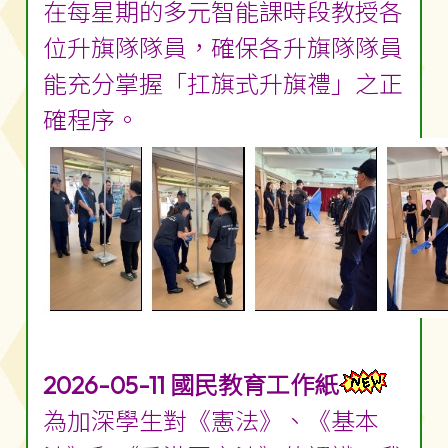
在每星期的多元智能課時段教授各
位升旗隊隊員，確保各升旗隊隊員
能充分掌握「扛旗式升旗禮」之正
確程序。
2026-05-11 國民教育工作紙
為加深學生對《憲法》、《基本