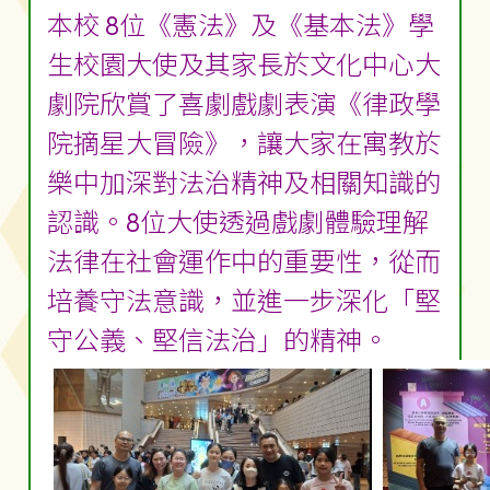
本校 8位《憲法》及《基本法》學
生校園大使及其家長於文化中心大
劇院欣賞了喜劇戲劇表演《律政學
院摘星大冒險》，讓大家在寓教於
樂中加深對法治精神及相關知識的
認識。8位大使透過戲劇體驗理解
法律在社會運作中的重要性，從而
培養守法意識，並進一步深化「堅
守公義、堅信法治」的精神。