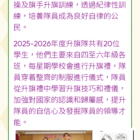
操及旗手升旗訓練，透過紀律性訓
練，培養隊員成為良好自律的公
民。
2025-2026年度升旗隊共有20位
學生，他們主要來自四至六年級各
班，每星期學校會進行升旗禮，隊
員穿着整齊的制服進行儀式，隊員
從升旗禮中學習升旗技巧和禮儀，
加強對國家的認識和歸屬感，提升
隊員的自信心及發掘隊員的領導才
能。