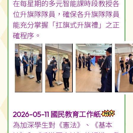
在每星期的多元智能課時段教授各
位升旗隊隊員，確保各升旗隊隊員
能充分掌握「扛旗式升旗禮」之正
確程序。
2026-05-11 國民教育工作紙
為加深學生對《憲法》、《基本