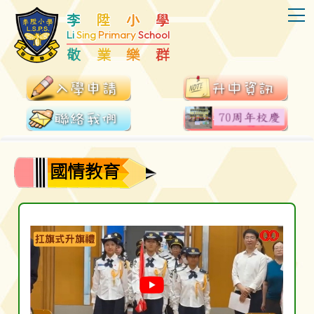
T
李
陞
小
學
Li
Sing
Primary
School
敬
業
樂
群
國情教育