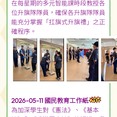
在每星期的多元智能課時段教授各
位升旗隊隊員，確保各升旗隊隊員
能充分掌握「扛旗式升旗禮」之正
確程序。
2026-05-11 國民教育工作紙
為加深學生對《憲法》、《基本