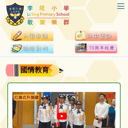
T
李
陞
小
學
Li
Sing
Primary
School
敬
業
樂
群
國情教育