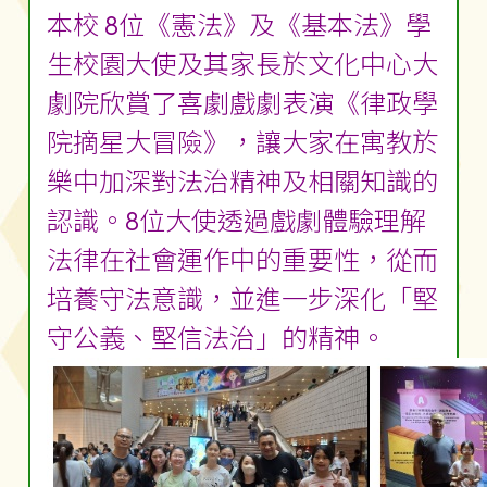
本校 8位《憲法》及《基本法》學
生校園大使及其家長於文化中心大
劇院欣賞了喜劇戲劇表演《律政學
院摘星大冒險》，讓大家在寓教於
樂中加深對法治精神及相關知識的
認識。8位大使透過戲劇體驗理解
法律在社會運作中的重要性，從而
培養守法意識，並進一步深化「堅
守公義、堅信法治」的精神。