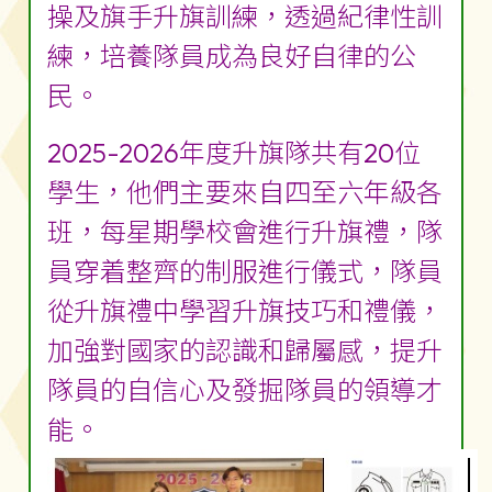
操及旗手升旗訓練，透過紀律性訓
練，培養隊員成為良好自律的公
民。
2025-2026年度升旗隊共有20位
學生，他們主要來自四至六年級各
班，每星期學校會進行升旗禮，隊
員穿着整齊的制服進行儀式，隊員
從升旗禮中學習升旗技巧和禮儀，
加強對國家的認識和歸屬感，提升
隊員的自信心及發掘隊員的領導才
能。