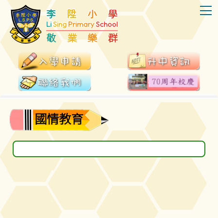
T
李
陞
小
學
Li
Sing
Primary
School
敬
業
樂
群
國情教育