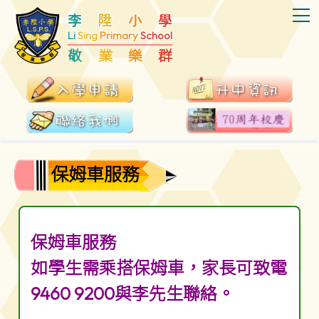
T
李
陞
小
學
Li
Sing
Primary
School
敬
業
樂
群
保姆車服務
保姆車服務
如學生需乘搭保姆車，家長可致電
9460 9200與李先生聯絡。