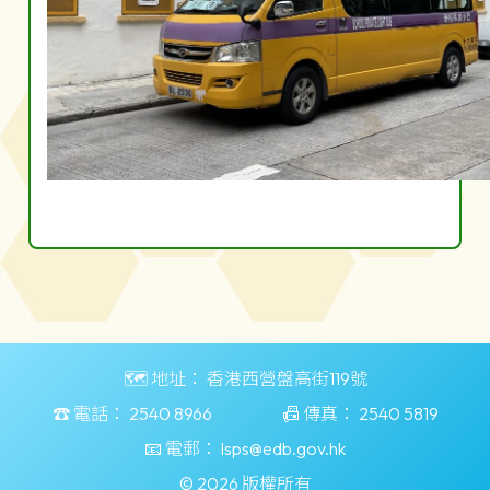
🗺️ 地址：
香港西營盤高街119號
☎️ 電話：
2540 8966
📠 傳真：
2540 5819
📧 電郵：
lsps@edb.gov.hk
© 2026 版權所有