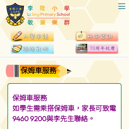
T
李
陞
小
學
Li
Sing
Primary
School
敬
業
樂
群
保姆車服務
保姆車服務
如學生需乘搭保姆車，家長可致電
9460 9200與李先生聯絡。