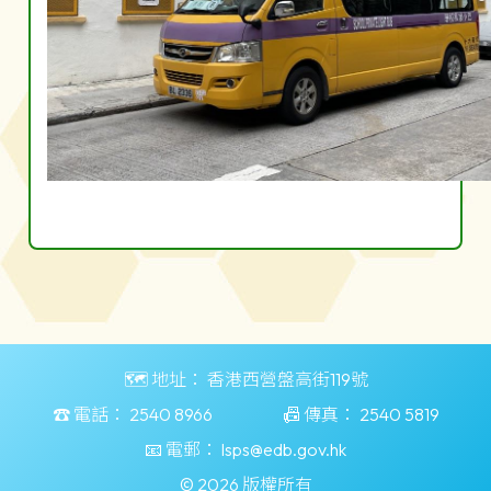
🗺️ 地址：
香港西營盤高街119號
☎️ 電話：
2540 8966
📠 傳真：
2540 5819
📧 電郵：
lsps@edb.gov.hk
© 2026 版權所有