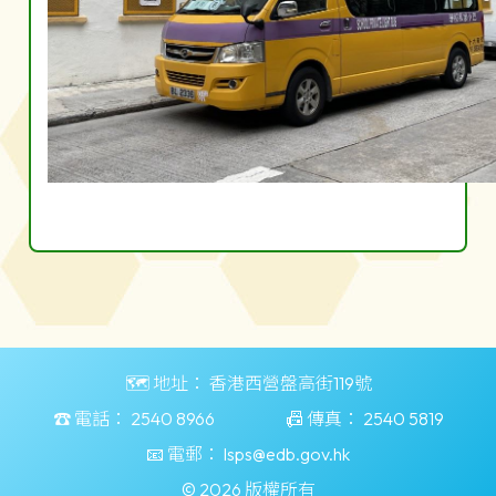
🗺️ 地址：
香港西營盤高街119號
☎️ 電話：
2540 8966
📠 傳真：
2540 5819
📧 電郵：
lsps@edb.gov.hk
© 2026 版權所有