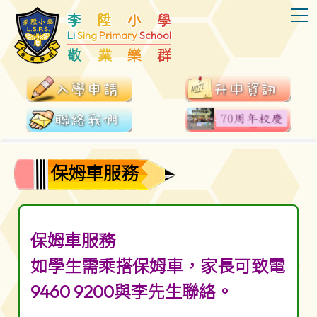
T
李
陞
小
學
Li
Sing
Primary
School
敬
業
樂
群
保姆車服務
保姆車服務
如學生需乘搭保姆車，家長可致電
9460 9200與李先生聯絡。