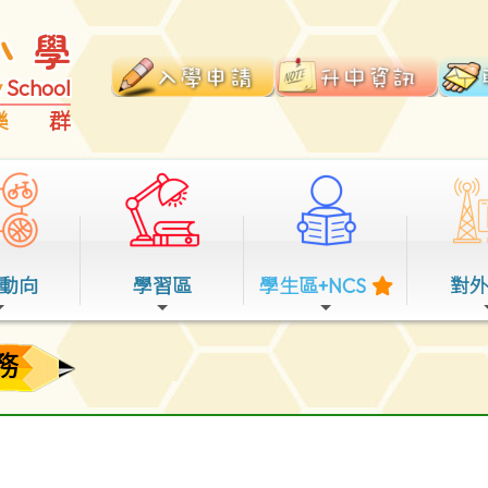
小
學
y
School
樂
群
動向
學習區
學生區+NCS
對
務