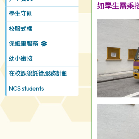
如學生需乘搭
學生守則
校服式樣
保姆車服務
幼小銜接
在校課後託管服務計劃
NCS students