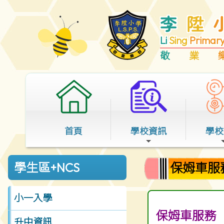
李
陞
Li
Sing
Primar
敬
業
首頁
學校資訊
學校
保姆車服
學生區+NCS
小一入學
保姆車服務
升中資訊