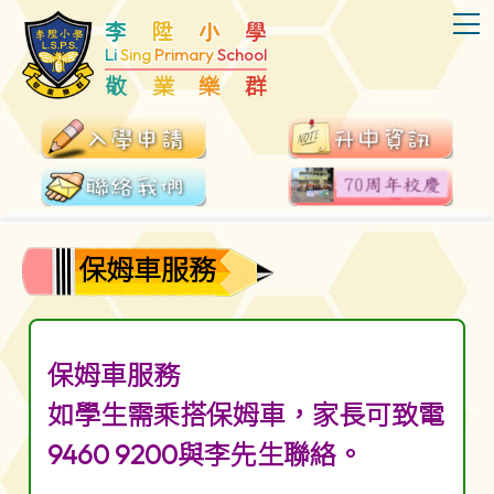
T
李
陞
小
學
Li
Sing
Primary
School
敬
業
樂
群
保姆車服務
保姆車服務
如學生需乘搭保姆車，家長可致電
9460 9200與李先生聯絡。