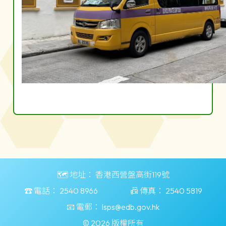
🗺️ 地址：
香港西營盤高街119號
☎️ 電話：
2540 8966
📠 傳真：
2540 5819
📧 電郵：
lsps@edb.gov.hk
© 2026 版權所有