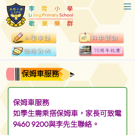
T
李
陞
小
學
Li
Sing
Primary
School
敬
業
樂
群
保姆車服務
保姆車服務
如學生需乘搭保姆車，家長可致電
9460 9200與李先生聯絡。