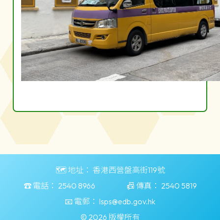
🗺️ 地址：
香港西營盤高街119號
☎️ 電話：
2540 8966
📠 傳真：
2540 5819
📧 電郵：
lsps@edb.gov.hk
© 2026 版權所有