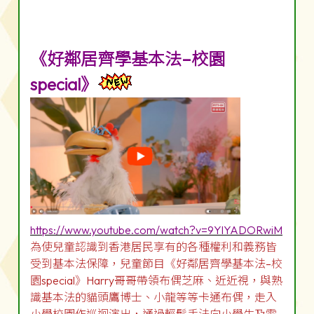
《好鄰居齊學基本法–校園
special》
https://www.youtube.com/watch?v=9YlYADORwiM
為使兒童認識到香港居民享有的各種權利和義務皆
受到基本法保障，兒童節目《好鄰居齊學基本法–校
園special》Harry哥哥帶領布偶芝麻、近近視，與熟
識基本法的貓頭鷹博士、小龍等等卡通布偶，走入