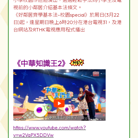
小學校園作巡迴演出，通過輕鬆手法向小學生及電
視前的小鄰居介紹基本法條文。
《好鄰居齊學基本法–校園special》於周日(3月22
日)起，逢星期日晚上6時20分在港台電視31，及港
台網站及RTHK電視應用程式播出
《中華知識王2》
https://www.youtube.com/watch?
v=w2VaPX5DDVw