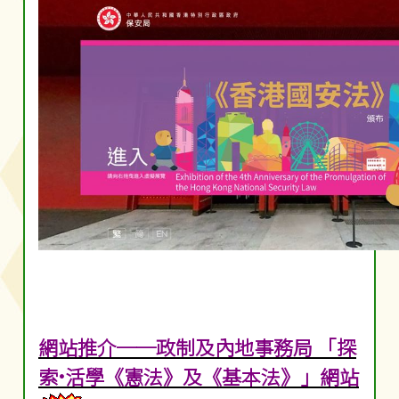
網站推介──政制及內地事務局 「探
索•活學《憲法》及《基本法》」網站