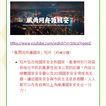
https://www.youtube.com/watch?v=SNcaYjaqisE
「風雨同舟護國安」短片（約
4
分鐘）
短片旨在就國家安全對國家、香港特別行政區
和每位市民的重要性加深公眾的認識。內容以
總體國家安全觀以及20個國家安全領域為主
題，講述國家安全與市民生活息息相關，人人
都可以在各自崗位上為維護國家安全出一分
力。