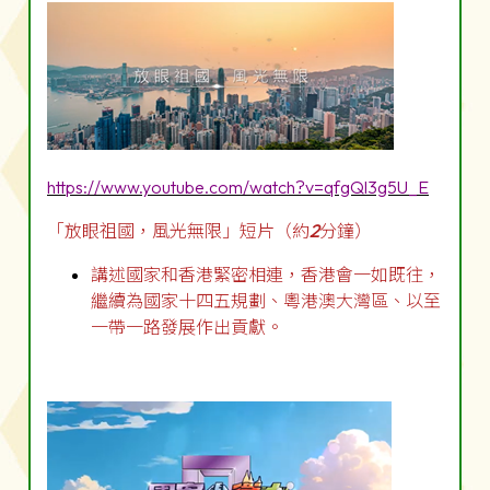
https://www.youtube.com/watch?v=qfgQl3g5U_E
「放眼祖國，風光無限」短片（約
2
分鐘）
講述國家和香港緊密相連，香港會一如既往，
繼續為國家十四五規劃、粵港澳大灣區、以至
一帶一路發展作出貢獻。