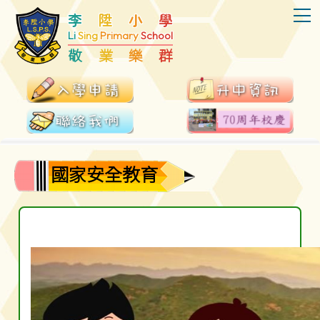
T
李
陞
小
學
Li
Sing
Primary
School
敬
業
樂
群
國家安全教育