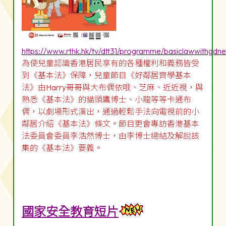
https://www.rthk.hk/tv/dtt31/programme/basiclawwithgdn
為使兒童認識香港居民享有的各種權利和義務皆受
到《基本法》保障，兒童節目《好鄰居齊學基本
法》由Harry哥哥與大布偶依哦、芝麻、近近視，與
熟悉《基本法》的貓頭鷹博士、小龍等等卡通布
偶，以劇場形式演出，通過輕鬆手法向電視前的小
鄰居介紹《基本法》條文。節目更會專訪香港基本
法委員會委員李浩然博士，由李博士總結及解說該
集的《基本法》要義。
國家安全教育短片