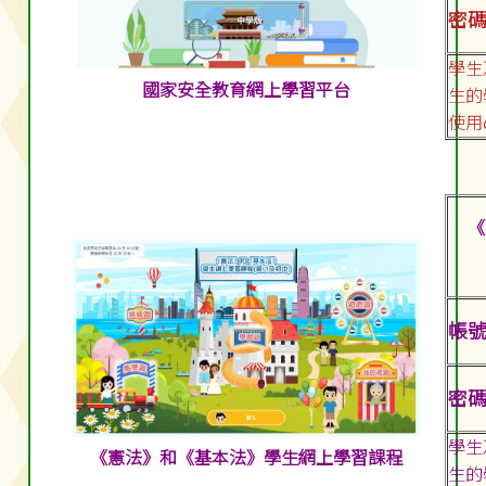
密碼:
學生
國家安全教育網上學習平台
生的
使用
《
帳號:
密碼:
學生
《憲法》和《基本法》學生網上學習課程
生的