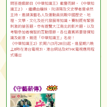
問答遊戲節目《中華知識王》載譽而歸，《中華知
識王2 》，繼續由糖妹、阮頌陽及文史學者曾卓然
主持，邀請演藝名人及運動員挑戰中國歷史、地
理、文學、文化及近代發展等知識。賽制既有緊張
刺激的搶答題，亦有遊覽大江南北的影片題，以及
考驗參加者機智的互動環節，各位嘉賓將要發揮知
識及創意，競逐「中華知識王」名銜！
《中華知識王2》於周六(3月28日)起，逢星期六晚
上8時在港台電視31、港台網站及RTHK電視應用程
式播出
《守藝薪傳》