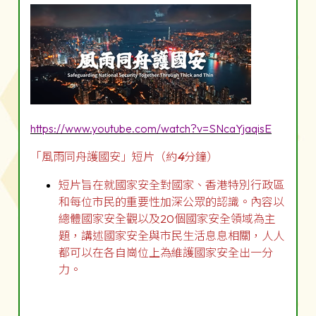
https://www.youtube.com/watch?v=SNcaYjaqisE
「風雨同舟護國安」短片（約
4
分鐘）
短片旨在就國家安全對國家、香港特別行政區
和每位市民的重要性加深公眾的認識。內容以
總體國家安全觀以及20個國家安全領域為主
題，講述國家安全與市民生活息息相關，人人
都可以在各自崗位上為維護國家安全出一分
力。