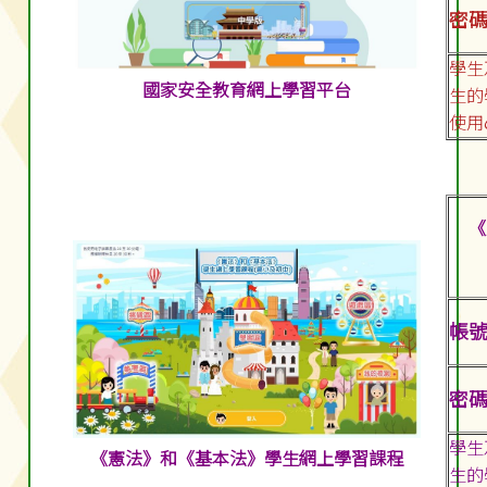
密碼:
學生
國家安全教育網上學習平台
生的
使用
《
帳號:
密碼:
學生
《憲法》和《基本法》學生網上學習課程
生的