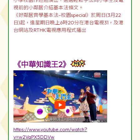
小學校園作巡迴演出，通過輕鬆手法向小學生及電
視前的小鄰居介紹基本法條文。
《好鄰居齊學基本法–校園special》於周日(3月22
日)起，逢星期日晚上6時20分在港台電視31，及港
台網站及RTHK電視應用程式播出
《中華知識王2》
https://www.youtube.com/watch?
v=w2VaPX5DDVw