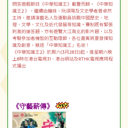
問答遊戲節目《中華知識王》載譽而歸，《中華知
識王2 》，繼續由糖妹、阮頌陽及文史學者曾卓然
主持，邀請演藝名人及運動員挑戰中國歷史、地
理、文學、文化及近代發展等知識。賽制既有緊張
刺激的搶答題，亦有遊覽大江南北的影片題，以及
考驗參加者機智的互動環節，各位嘉賓將要發揮知
識及創意，競逐「中華知識王」名銜！
《中華知識王2》於周六(3月28日)起，逢星期六晚
上8時在港台電視31、港台網站及RTHK電視應用程
式播出
《守藝薪傳》