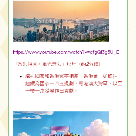
https://www.youtube.com/watch?v=qfgQl3g5U_E
「放眼祖國，風光無限」短片（約
2
分鐘）
講述國家和香港緊密相連，香港會一如既往，
繼續為國家十四五規劃、粵港澳大灣區、以至
一帶一路發展作出貢獻。