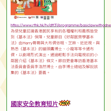
https://www.rthk.hk/tv/dtt31/programme/basiclawwithgdn
為使兒童認識香港居民享有的各種權利和義務皆受
到《基本法》保障，兒童節目《好鄰居齊學基本
法》由Harry哥哥與大布偶依哦、芝麻、近近視，與
熟悉《基本法》的貓頭鷹博士、小龍等等卡通布
偶，以劇場形式演出，通過輕鬆手法向電視前的小
鄰居介紹《基本法》條文。節目更會專訪香港基本
法委員會委員李浩然博士，由李博士總結及解說該
集的《基本法》要義。
國家安全教育短片