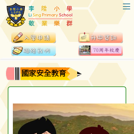
T
李
陞
小
學
Li
Sing
Primary
School
敬
業
樂
群
國家安全教育