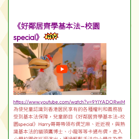
《好鄰居齊學基本法–校園
special》
https://www.youtube.com/watch?v=9YlYADORwiM
為使兒童認識到香港居民享有的各種權利和義務皆
受到基本法保障，兒童節目《好鄰居齊學基本法–校
園special》Harry哥哥帶領布偶芝麻、近近視，與熟
識基本法的貓頭鷹博士、小龍等等卡通布偶，走入