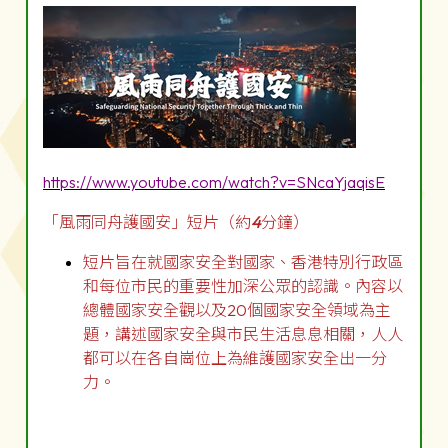
https://www.youtube.com/watch?v=SNcaYjaqisE
「風雨同舟護國安」短片（約
4
分鐘）
短片旨在就國家安全對國家、香港特別行政區
和每位市民的重要性加深公眾的認識。內容以
總體國家安全觀以及20個國家安全領域為主
題，講述國家安全與市民生活息息相關，人人
都可以在各自崗位上為維護國家安全出一分
力。