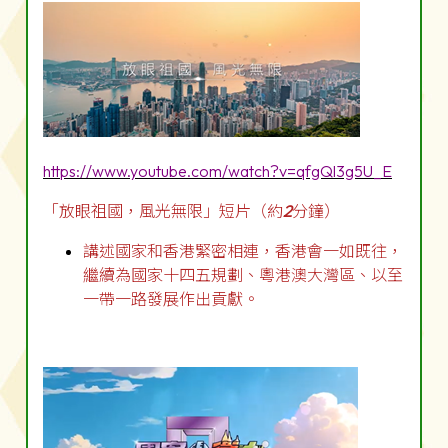
https://www.youtube.com/watch?v=qfgQl3g5U_E
「放眼祖國，風光無限」短片（約
2
分鐘）
講述國家和香港緊密相連，香港會一如既往，
繼續為國家十四五規劃、粵港澳大灣區、以至
一帶一路發展作出貢獻。