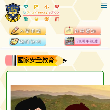
T
李
陞
小
學
Li
Sing
Primary
School
敬
業
樂
群
國家安全教育