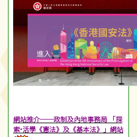
網站推介──政制及內地事務局 「探
索•活學《憲法》及《基本法》」網站