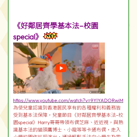
《好鄰居齊學基本法–校園
special》
https://www.youtube.com/watch?v=9YlYADORwiM
為使兒童認識到香港居民享有的各種權利和義務皆
受到基本法保障，兒童節目《好鄰居齊學基本法–校
園special》Harry哥哥帶領布偶芝麻、近近視，與熟
識基本法的貓頭鷹博士、小龍等等卡通布偶，走入