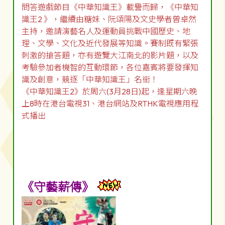
問答遊戲節目《中華知識王》載譽而歸，《中華知
識王2 》，繼續由糖妹、阮頌陽及文史學者曾卓然
主持，邀請演藝名人及運動員挑戰中國歷史、地
理、文學、文化及近代發展等知識。賽制既有緊張
刺激的搶答題，亦有遊覽大江南北的影片題，以及
考驗參加者機智的互動環節，各位嘉賓將要發揮知
識及創意，競逐「中華知識王」名銜！
《中華知識王2》於周六(3月28日)起，逢星期六晚
上8時在港台電視31、港台網站及RTHK電視應用程
式播出
《守藝薪傳》