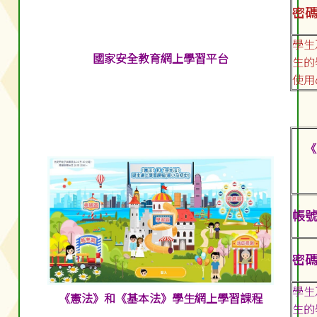
密碼:
學生
國家安全教育網上學習平台
生的
使用
《
帳號:
密碼:
學生
《憲法》和《基本法》學生網上學習課程
生的