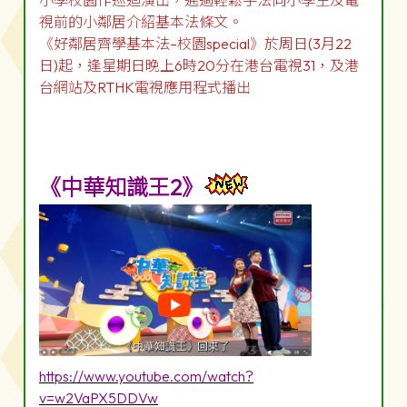
小學校園作巡迴演出，通過輕鬆手法向小學生及電
視前的小鄰居介紹基本法條文。
《好鄰居齊學基本法–校園special》於周日(3月22
日)起，逢星期日晚上6時20分在港台電視31，及港
台網站及RTHK電視應用程式播出
《中華知識王2》
https://www.youtube.com/watch?
v=w2VaPX5DDVw