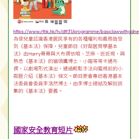
https://www.rthk.hk/tv/dtt31/programme/basiclawwithgdn
為使兒童認識香港居民享有的各種權利和義務皆受
到《基本法》保障，兒童節目《好鄰居齊學基本
法》由Harry哥哥與大布偶依哦、芝麻、近近視，與
熟悉《基本法》的貓頭鷹博士、小龍等等卡通布
偶，以劇場形式演出，通過輕鬆手法向電視前的小
鄰居介紹《基本法》條文。節目更會專訪香港基本
法委員會委員李浩然博士，由李博士總結及解說該
集的《基本法》要義。
國家安全教育短片