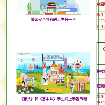
密碼:
學生
國家安全教育網上學習平台
生的
使用
《
帳號:
密碼:
學生
《憲法》和《基本法》學生網上學習課程
生的