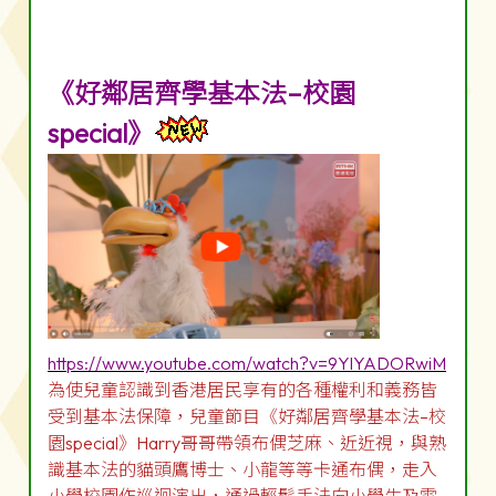
《好鄰居齊學基本法–校園
special》
https://www.youtube.com/watch?v=9YlYADORwiM
為使兒童認識到香港居民享有的各種權利和義務皆
受到基本法保障，兒童節目《好鄰居齊學基本法–校
園special》Harry哥哥帶領布偶芝麻、近近視，與熟
識基本法的貓頭鷹博士、小龍等等卡通布偶，走入