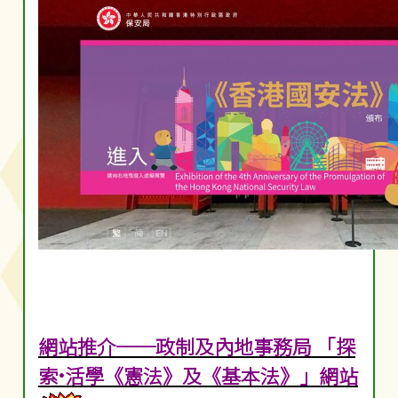
網站推介──政制及內地事務局 「探
索•活學《憲法》及《基本法》」網站