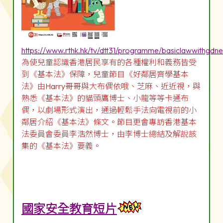
https://www.rthk.hk/tv/dtt31/programme/basiclawwithgdn
為使兒童認識香港居民享有的各種權利和義務皆受
到《基本法》保障，兒童節目《好鄰居齊學基本
法》由Harry哥哥與大布偶依哦、芝麻、近近視，與
熟悉《基本法》的貓頭鷹博士、小龍等等卡通布
偶，以劇場形式演出，通過輕鬆手法向電視前的小
鄰居介紹《基本法》條文。節目更會專訪香港基本
法委員會委員李浩然博士，由李博士總結及解說該
集的《基本法》要義。
國家安全教育短片