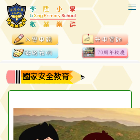
T
李
陞
小
學
Li
Sing
Primary
School
敬
業
樂
群
國家安全教育