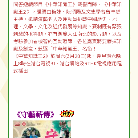
問答遊戲節目《中華知識王》載譽而歸，《中華知
識王2 》，繼續由糖妹、阮頌陽及文史學者曾卓然
主持，邀請演藝名人及運動員挑戰中國歷史、地
理、文學、文化及近代發展等知識。賽制既有緊張
刺激的搶答題，亦有遊覽大江南北的影片題，以及
考驗參加者機智的互動環節，各位嘉賓將要發揮知
識及創意，競逐「中華知識王」名銜！
《中華知識王2》於周六(3月28日)起，逢星期六晚
上8時在港台電視31、港台網站及RTHK電視應用程
式播出
《守藝薪傳》