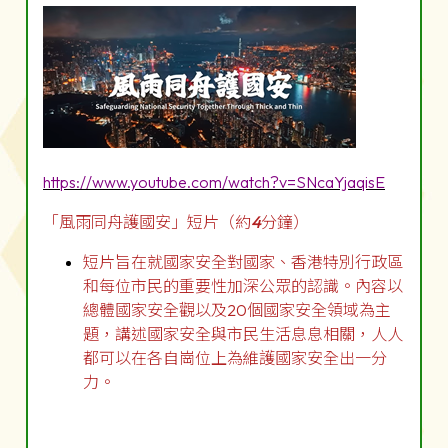
https://www.youtube.com/watch?v=SNcaYjaqisE
「風雨同舟護國安」短片（約
4
分鐘）
短片旨在就國家安全對國家、香港特別行政區
和每位市民的重要性加深公眾的認識。內容以
總體國家安全觀以及20個國家安全領域為主
題，講述國家安全與市民生活息息相關，人人
都可以在各自崗位上為維護國家安全出一分
力。