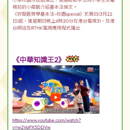
小學校園作巡迴演出，通過輕鬆手法向小學生及電
視前的小鄰居介紹基本法條文。
《好鄰居齊學基本法–校園special》於周日(3月22
日)起，逢星期日晚上6時20分在港台電視31，及港
台網站及RTHK電視應用程式播出
《中華知識王2》
https://www.youtube.com/watch?
v=w2VaPX5DDVw