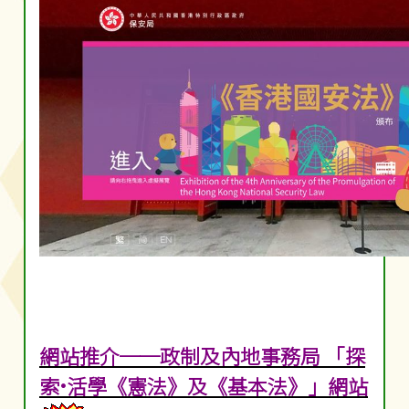
網站推介──政制及內地事務局 「探
索•活學《憲法》及《基本法》」網站