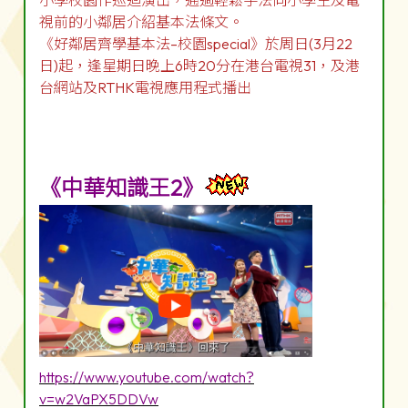
小學校園作巡迴演出，通過輕鬆手法向小學生及電
視前的小鄰居介紹基本法條文。
《好鄰居齊學基本法–校園special》於周日(3月22
日)起，逢星期日晚上6時20分在港台電視31，及港
台網站及RTHK電視應用程式播出
《中華知識王2》
https://www.youtube.com/watch?
v=w2VaPX5DDVw