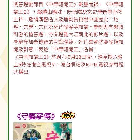
問答遊戲節目《中華知識王》載譽而歸，《中華知
識王2 》，繼續由糖妹、阮頌陽及文史學者曾卓然
主持，邀請演藝名人及運動員挑戰中國歷史、地
理、文學、文化及近代發展等知識。賽制既有緊張
刺激的搶答題，亦有遊覽大江南北的影片題，以及
考驗參加者機智的互動環節，各位嘉賓將要發揮知
識及創意，競逐「中華知識王」名銜！
《中華知識王2》於周六(3月28日)起，逢星期六晚
上8時在港台電視31、港台網站及RTHK電視應用程
式播出
《守藝薪傳》