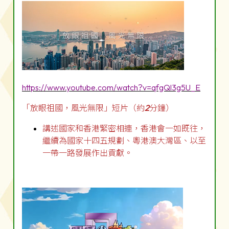
https://www.youtube.com/watch?v=qfgQl3g5U_E
「放眼祖國，風光無限」短片（約
2
分鐘）
講述國家和香港緊密相連，香港會一如既往，
繼續為國家十四五規劃、粵港澳大灣區、以至
一帶一路發展作出貢獻。