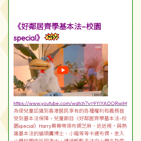
《好鄰居齊學基本法–校園
special》
https://www.youtube.com/watch?v=9YlYADORwiM
為使兒童認識到香港居民享有的各種權利和義務皆
受到基本法保障，兒童節目《好鄰居齊學基本法–校
園special》Harry哥哥帶領布偶芝麻、近近視，與熟
識基本法的貓頭鷹博士、小龍等等卡通布偶，走入