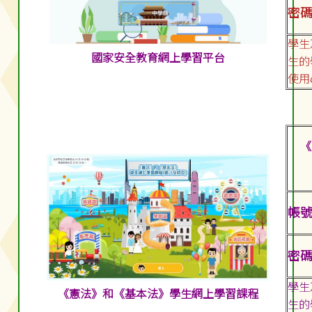
密碼:
學生
國家安全教育網上學習平台
生的
使用
《
帳號:
密碼:
學生
《憲法》和《基本法》學生網上學習課程
生的