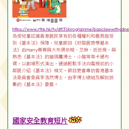
https://www.rthk.hk/tv/dtt31/programme/basiclawwithgdn
為使兒童認識香港居民享有的各種權利和義務皆受
到《基本法》保障，兒童節目《好鄰居齊學基本
法》由Harry哥哥與大布偶依哦、芝麻、近近視，與
熟悉《基本法》的貓頭鷹博士、小龍等等卡通布
偶，以劇場形式演出，通過輕鬆手法向電視前的小
鄰居介紹《基本法》條文。節目更會專訪香港基本
法委員會委員李浩然博士，由李博士總結及解說該
集的《基本法》要義。
國家安全教育短片