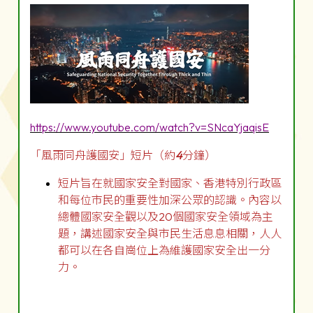
https://www.youtube.com/watch?v=SNcaYjaqisE
「風雨同舟護國安」短片（約
4
分鐘）
短片旨在就國家安全對國家、香港特別行政區
和每位市民的重要性加深公眾的認識。內容以
總體國家安全觀以及20個國家安全領域為主
題，講述國家安全與市民生活息息相關，人人
都可以在各自崗位上為維護國家安全出一分
力。