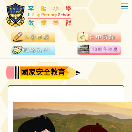
T
李
陞
小
學
Li
Sing
Primary
School
敬
業
樂
群
國家安全教育