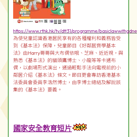
https://www.rthk.hk/tv/dtt31/programme/basiclawwithgdn
為使兒童認識香港居民享有的各種權利和義務皆受
到《基本法》保障，兒童節目《好鄰居齊學基本
法》由Harry哥哥與大布偶依哦、芝麻、近近視，與
熟悉《基本法》的貓頭鷹博士、小龍等等卡通布
偶，以劇場形式演出，通過輕鬆手法向電視前的小
鄰居介紹《基本法》條文。節目更會專訪香港基本
法委員會委員李浩然博士，由李博士總結及解說該
集的《基本法》要義。
國家安全教育短片