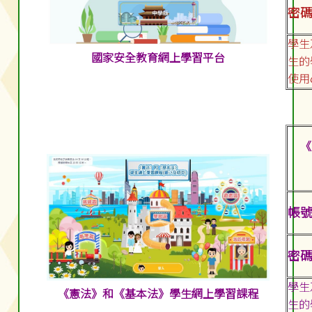
密碼:
學生
國家安全教育網上學習平台
生的
使用
《
帳號:
密碼:
學生
《憲法》和《基本法》學生網上學習課程
生的