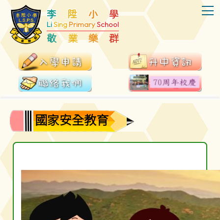
T
李
陞
小
學
Li
Sing
Primary
School
敬
業
樂
群
國家安全教育