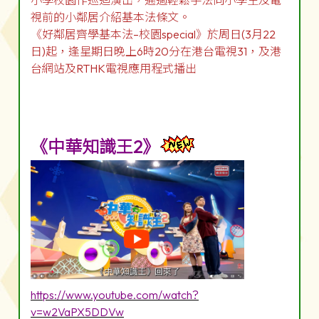
小學校園作巡迴演出，通過輕鬆手法向小學生及電
視前的小鄰居介紹基本法條文。
《好鄰居齊學基本法–校園special》於周日(3月22
日)起，逢星期日晚上6時20分在港台電視31，及港
台網站及RTHK電視應用程式播出
《中華知識王2》
https://www.youtube.com/watch?
v=w2VaPX5DDVw