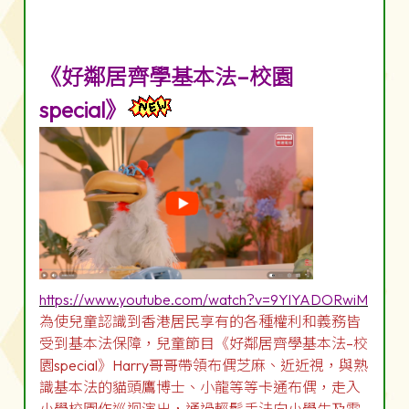
《好鄰居齊學基本法–校園
special》
https://www.youtube.com/watch?v=9YlYADORwiM
為使兒童認識到香港居民享有的各種權利和義務皆
受到基本法保障，兒童節目《好鄰居齊學基本法–校
園special》Harry哥哥帶領布偶芝麻、近近視，與熟
識基本法的貓頭鷹博士、小龍等等卡通布偶，走入