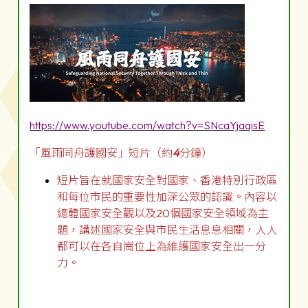
https://www.youtube.com/watch?v=SNcaYjaqisE
「風雨同舟護國安」短片（約
4
分鐘）
短片旨在就國家安全對國家、香港特別行政區
和每位市民的重要性加深公眾的認識。內容以
總體國家安全觀以及20個國家安全領域為主
題，講述國家安全與市民生活息息相關，人人
都可以在各自崗位上為維護國家安全出一分
力。