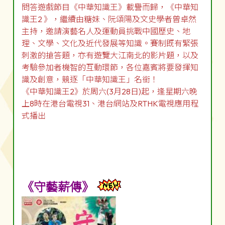
問答遊戲節目《中華知識王》載譽而歸，《中華知
識王2 》，繼續由糖妹、阮頌陽及文史學者曾卓然
主持，邀請演藝名人及運動員挑戰中國歷史、地
理、文學、文化及近代發展等知識。賽制既有緊張
刺激的搶答題，亦有遊覽大江南北的影片題，以及
考驗參加者機智的互動環節，各位嘉賓將要發揮知
識及創意，競逐「中華知識王」名銜！
《中華知識王2》於周六(3月28日)起，逢星期六晚
上8時在港台電視31、港台網站及RTHK電視應用程
式播出
《守藝薪傳》