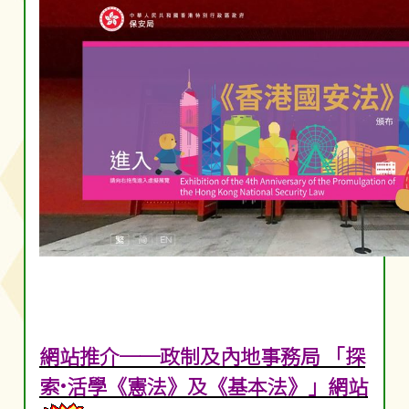
網站推介──政制及內地事務局 「探
索•活學《憲法》及《基本法》」網站