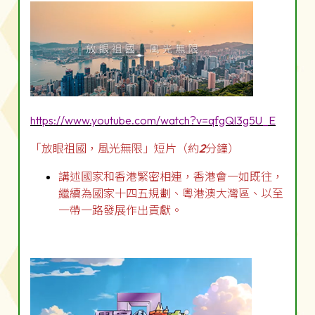
https://www.youtube.com/watch?v=qfgQl3g5U_E
「放眼祖國，風光無限」短片（約
2
分鐘）
講述國家和香港緊密相連，香港會一如既往，
繼續為國家十四五規劃、粵港澳大灣區、以至
一帶一路發展作出貢獻。