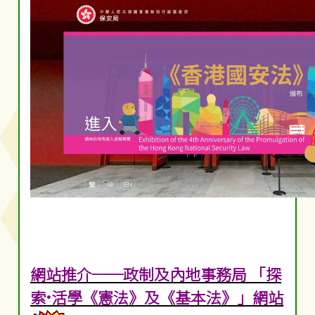
網站推介──政制及內地事務局 「探
索•活學《憲法》及《基本法》」網站