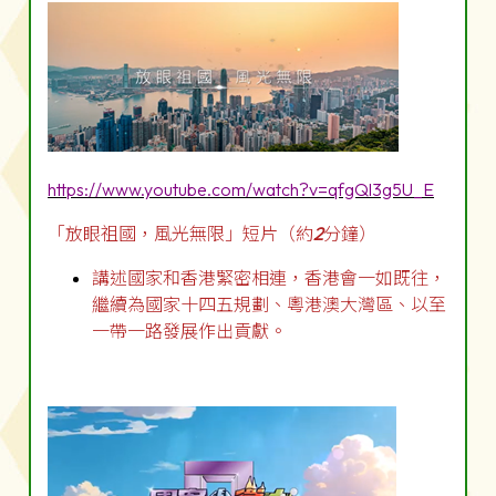
https://www.youtube.com/watch?v=qfgQl3g5U_E
「放眼祖國，風光無限」短片（約
2
分鐘）
講述國家和香港緊密相連，香港會一如既往，
繼續為國家十四五規劃、粵港澳大灣區、以至
一帶一路發展作出貢獻。