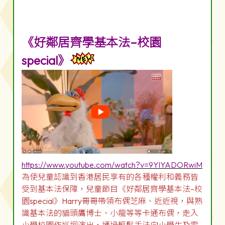
《好鄰居齊學基本法–校園
special》
https://www.youtube.com/watch?v=9YlYADORwiM
為使兒童認識到香港居民享有的各種權利和義務皆
受到基本法保障，兒童節目《好鄰居齊學基本法–校
園special》Harry哥哥帶領布偶芝麻、近近視，與熟
識基本法的貓頭鷹博士、小龍等等卡通布偶，走入