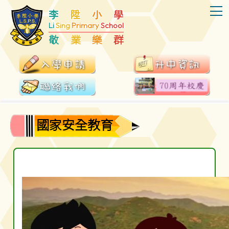
T
李
陞
小
學
Li
Sing
Primary
School
敬
業
樂
群
國家安全教育