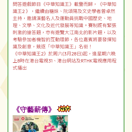
問答遊戲節目《中華知識王》載譽而歸，《中華知
識王2 》，繼續由糖妹、阮頌陽及文史學者曾卓然
主持，邀請演藝名人及運動員挑戰中國歷史、地
理、文學、文化及近代發展等知識。賽制既有緊張
刺激的搶答題，亦有遊覽大江南北的影片題，以及
考驗參加者機智的互動環節，各位嘉賓將要發揮知
識及創意，競逐「中華知識王」名銜！
《中華知識王2》於周六(3月28日)起，逢星期六晚
上8時在港台電視31、港台網站及RTHK電視應用程
式播出
《守藝薪傳》