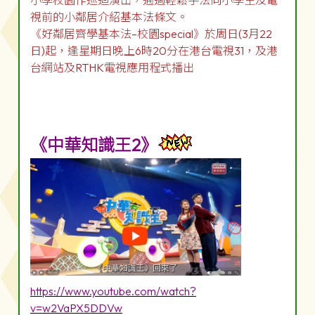
小學校園作巡迴演出，通過輕鬆手法向小學生及電
視前的小鄰居介紹基本法條文。
《好鄰居齊學基本法–校園special》於周日(3月22
日)起，逢星期日晚上6時20分在港台電視31，及港
台網站及RTHK電視應用程式播出
《中華知識王2》
https://www.youtube.com/watch?
v=w2VaPX5DDVw