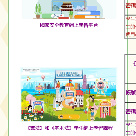
密碼:
學生
國家安全教育網上學習平台
生的
使用
《
帳號:
密碼:
學生
《憲法》和《基本法》學生網上學習課程
生的