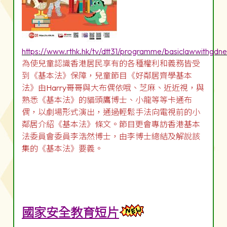
https://www.rthk.hk/tv/dtt31/programme/basiclawwithgdn
為使兒童認識香港居民享有的各種權利和義務皆受
到《基本法》保障，兒童節目《好鄰居齊學基本
法》由Harry哥哥與大布偶依哦、芝麻、近近視，與
熟悉《基本法》的貓頭鷹博士、小龍等等卡通布
偶，以劇場形式演出，通過輕鬆手法向電視前的小
鄰居介紹《基本法》條文。節目更會專訪香港基本
法委員會委員李浩然博士，由李博士總結及解說該
集的《基本法》要義。
國家安全教育短片