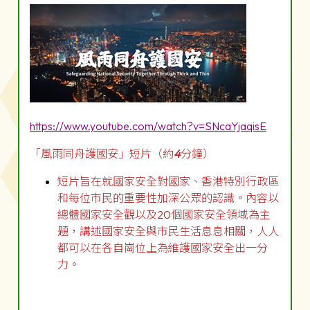
https://www.youtube.com/watch?v=SNcaYjaqisE
「風雨同舟護國安」短片（約
4
分鐘）
短片旨在就國家安全對國家、香港特別行政區
和每位市民的重要性加深公眾的認識。內容以
總體國家安全觀以及20個國家安全領域為主
題，講述國家安全與市民生活息息相關，人人
都可以在各自崗位上為維護國家安全出一分
力。