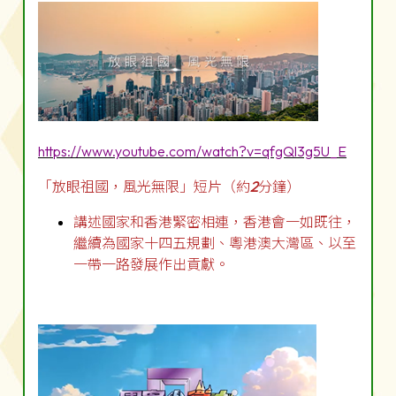
https://www.youtube.com/watch?v=qfgQl3g5U_E
「放眼祖國，風光無限」短片（約
2
分鐘）
講述國家和香港緊密相連，香港會一如既往，
繼續為國家十四五規劃、粵港澳大灣區、以至
一帶一路發展作出貢獻。