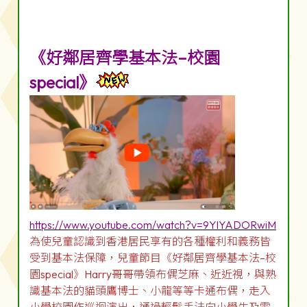
《好鄰居齊學基本法–校園
special》
https://www.youtube.com/watch?v=9YlYADORwiM
為使兒童認識到香港居民享有的各種權利和義務皆
受到基本法保障，兒童節目《好鄰居齊學基本法–校
園special》Harry哥哥帶領布偶芝麻、近近視，與熟
識基本法的貓頭鷹博士、小龍等等卡通布偶，走入