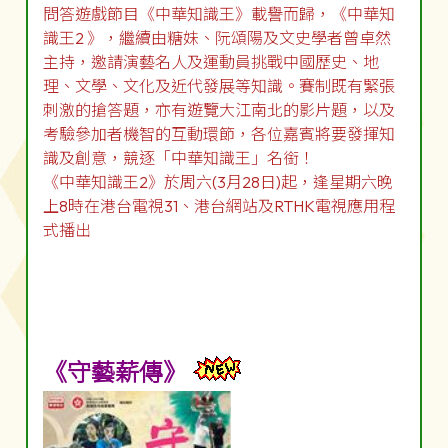
問答遊戲節目《中華知識王》載譽而歸，《中華知
識王2 》，繼續由糖妹、阮頌陽及文史學者曾卓然
主持，邀請演藝名人及運動員挑戰中國歷史、地
理、文學、文化及近代發展等知識。賽制既有緊張
刺激的搶答題，亦有遊覽大江南北的影片題，以及
考驗參加者機智的互動環節，各位嘉賓將要發揮知
識及創意，競逐「中華知識王」名銜！
《中華知識王2》於周六(3月28日)起，逢星期六晚
上8時在港台電視31、港台網站及RTHK電視應用程
式播出
《守藝薪傳》