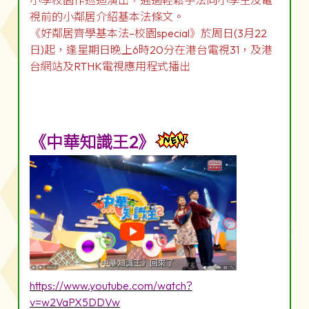
小學校園作巡迴演出，通過輕鬆手法向小學生及電
視前的小鄰居介紹基本法條文。
《好鄰居齊學基本法–校園special》於周日(3月22
日)起，逢星期日晚上6時20分在港台電視31，及港
台網站及RTHK電視應用程式播出
《中華知識王2》
https://www.youtube.com/watch?
v=w2VaPX5DDVw