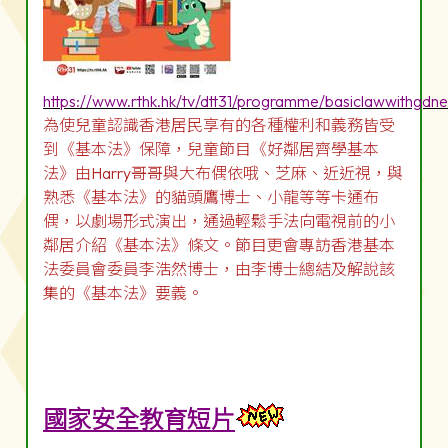
https://www.rthk.hk/tv/dtt31/programme/basiclawwithgdn
為使兒童認識香港居民享有的各種權利和義務皆受
到《基本法》保障，兒童節目《好鄰居齊學基本
法》由Harry哥哥與大布偶依哦、芝麻、近近視，與
熟悉《基本法》的貓頭鷹博士、小龍等等卡通布
偶，以劇場形式演出，通過輕鬆手法向電視前的小
鄰居介紹《基本法》條文。節目更會專訪香港基本
法委員會委員李浩然博士，由李博士總結及解說該
集的《基本法》要義。
國家安全教育短片