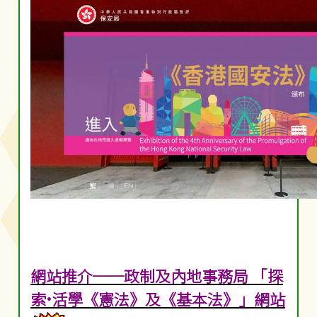
網站推介──政制及內地事務局 「探
索•活學《憲法》及《基本法》」網站