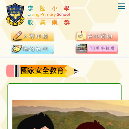
T
李
陞
小
學
Li
Sing
Primary
School
敬
業
樂
群
國家安全教育