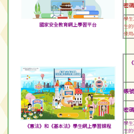
密碼:
學生
國家安全教育網上學習平台
生的
使用
《
帳號:
密碼:
學生
《憲法》和《基本法》學生網上學習課程
生的