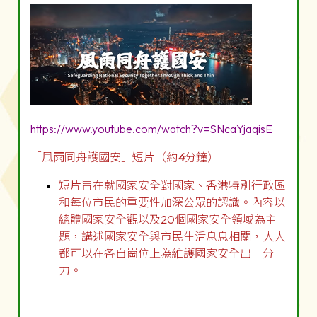
https://www.youtube.com/watch?v=SNcaYjaqisE
「風雨同舟護國安」短片（約
4
分鐘）
短片旨在就國家安全對國家、香港特別行政區
和每位市民的重要性加深公眾的認識。內容以
總體國家安全觀以及20個國家安全領域為主
題，講述國家安全與市民生活息息相關，人人
都可以在各自崗位上為維護國家安全出一分
力。