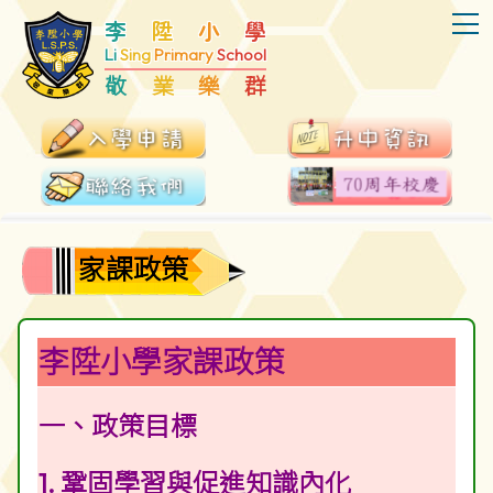
T
李
陞
小
學
Li
Sing
Primary
School
敬
業
樂
群
家課政策
李陞小學家課政策
一、政策目標
1. 鞏固學習與促進知識內化