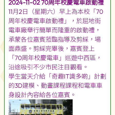
20250630_智慧城市 交通3D建模及動畫課程及
ARVR工作坊 活動影片
2024-11-02 70周年校慶電車啟動禮
11月2日（星期六）早上為本校「70
周年校慶電車啟動禮」，於屈地街
電車廠舉行簡單而隆重的啟動禮，
承蒙各位嘉賓蒞臨指導及剪綵，場
面鼎盛。剪綵完畢後，嘉賓登上
「70周年校慶電車」巡遊中西區，
沿途吸引不少市民注目觀看。