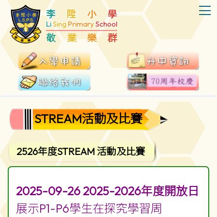
T
李
陞
小
學
Li
Sing
Primary
School
敬
業
樂
群
STREAM活動及比賽
2526年度STREAM 活動及比賽
2025-09-26 2025-2026年度開放日
展示P1-P6學生在探究學習周