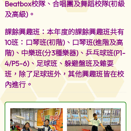
Beatbox校隊、合唱團及舞蹈校隊(初級
及高級)。
課餘興趣班：本年度的課餘興趣班共有
10班：口琴班(初階)、口琴班(進階及高
階)、中樂班(分3種樂器)、乒乓球班(P1-
4/P5-6)、足球班、躲避盤班及雜耍
班，除了足球班外，其他興趣班皆在校
內進行。