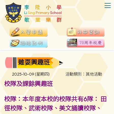
T
李
陞
小
學
Li
Sing
Primary
School
敬
業
樂
群
雜耍興趣班
2025-10-09 (星期四)
活動類別：其他活動
校隊及課餘興趣班
校隊：本年度本校的校隊共有6隊： 田
徑校隊、武術校隊、美文誦讀校隊、