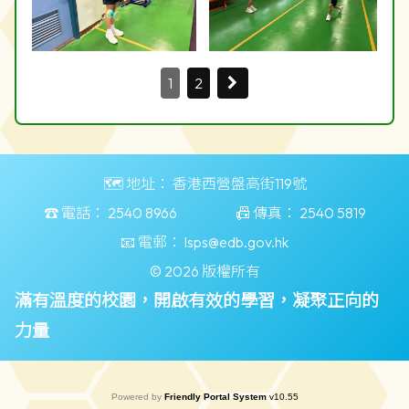
1
2
🗺️ 地址：
香港西營盤高街119號
☎️ 電話：
2540 8966
📠 傳真：
2540 5819
📧 電郵：
lsps@edb.gov.hk
© 2026 版權所有
滿有溫度的校園，開啟有效的學習，凝聚正向的
力量
Powered by
Friendly Portal System
v
10.55