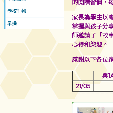
的閱讀習慣，
學校刊物
家長為學生以
早操
掌握與孩子分享
師邀請了「故
心得和樂趣。
感謝以下各位
與1
21/05