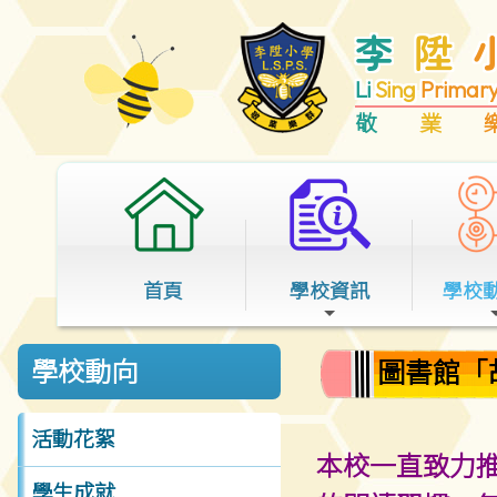
李
陞
Li
Sing
Primar
敬
業
首頁
學校資訊
學校
圖書館「
學校動向
活動花絮
本校一直致力
學生成就