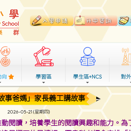
小
學
y
School
樂
群
動向
學習區
學生區+NCS
對
故事爸媽」家長義工講故事
2026-05-21 (星期四)
推動閱讀，培養學生的閱讀興趣和能力。為