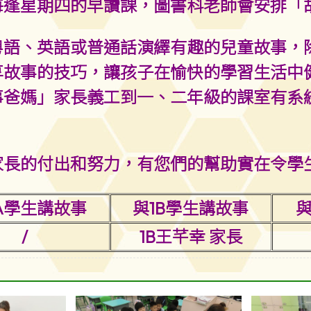
每逢星期四的早讀課，圖書科老師會安排「
粵語、英語或普通話演繹有趣的兒童故事，
故事的技巧，讓孩子在愉快的學習生活中健康
事爸媽」家長義工到一、二年級的課室有系
家長的付出和努力，有您們的幫助實在令學
A學生講故事
與1B學生講故事
/
1B王芊幸 家長