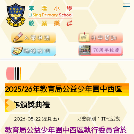
T
李
陞
小
學
Li
Sing
Primary
School
敬
業
樂
群
2025/26年教育局公益少年團中西區
周年頒獎典禮
2026-05-22 (星期五)
活動類別：其他活動
教育局公益少年團中西區執行委員會於