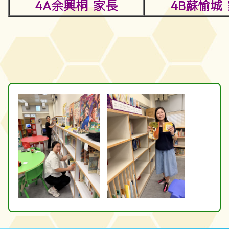
4A余興桐 家長
4B蘇愉城