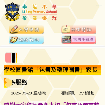
T
李
陞
小
學
Li
Sing
Primary
School
敬
業
樂
群
學校圖書館「包書及整理圖書」家長
義工服務
2026-05-28 (星期四)
活動類別：其他活動