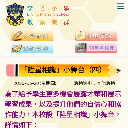
T
李
陞
小
學
Li
Sing
Primary
School
敬
業
樂
群
「陞星相識」小舞台（四）
2026-05-28 (星期四)
活動類別：其他活動
為了給予學生更多機會展露才華和展示
學習成果，以及提升他們的自信心和協
作能力，本校設「陞星相識」小舞台，
詳情如下：