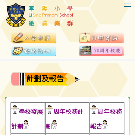
T
李
陞
小
學
Li
Sing
Primary
School
敬
業
樂
群
計劃及報告
學校發展
周年校務計
周年校務
計劃
劃
報告