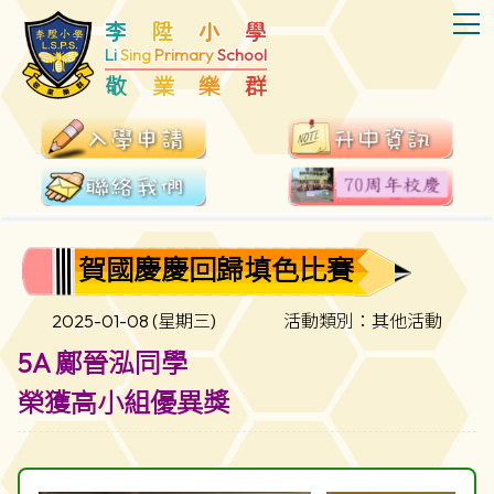
T
李
陞
小
學
Li
Sing
Primary
School
敬
業
樂
群
賀國慶慶回歸填色比賽
2025-01-08 (星期三)
活動類別：其他活動
5A 鄺晉泓同學
榮獲高小組優異獎