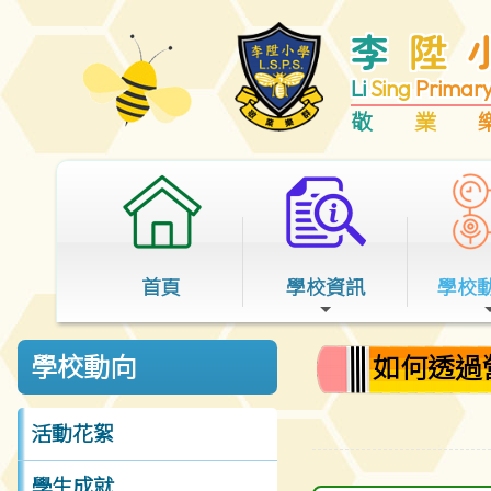
李
陞
Li
Sing
Primar
敬
業
首頁
學校資訊
學校
如何透過
學校動向
活動花絮
學生成就