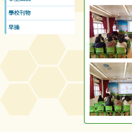
學校刊物
早操