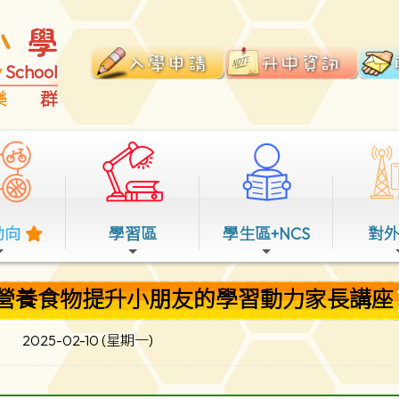
小
學
y
School
樂
群
動向
學習區
學生區+NCS
對
營養食物提升小朋友的學習動力家長講座
2025-02-10 (星期一)