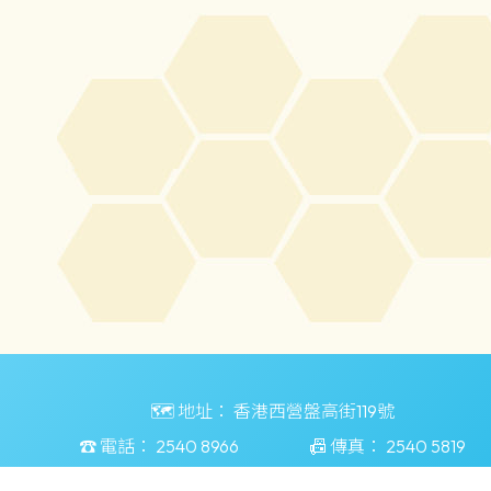
🗺️ 地址：
香港西營盤高街119號
☎️ 電話：
2540 8966
📠 傳真：
2540 5819
📧 電郵：
lsps@edb.gov.hk