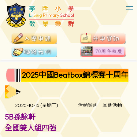
T
李
陞
小
學
Li
Sing
Primary
School
敬
業
樂
群
2025中國Beatbox錦標賽十周年
2025-10-15 (星期三)
活動類別：其他活動
5B孫詠軒
全國雙人組四強