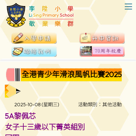
T
李
陞
小
學
Li
Sing
Primary
School
敬
業
樂
群
全港青少年滑浪風帆比賽2025
2025-10-08 (星期三)
活動類別：其他活動
5A黎佩芯
女子十三歲以下菁英組別