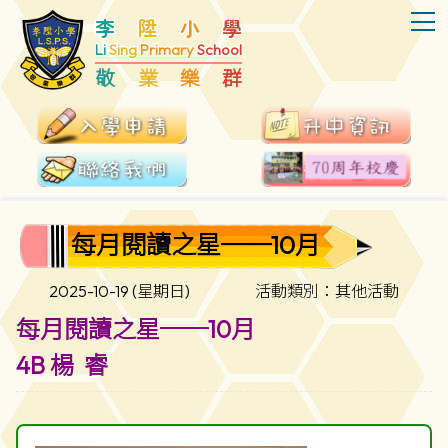
T
李
陞
小
學
Li
Sing
Primary
School
敬
業
樂
群
每月閱讀之星──10月
2025-10-19 (星期日)
活動類別：其他活動
每月閱讀之星──10月
4B 楊 睿