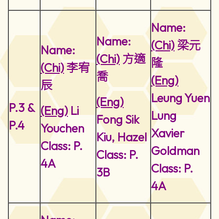
Name:
Name:
(Chi)
梁元
Name:
(Chi)
方適
隆
(Chi)
李宥
喬
(Eng)
辰
Leung Yuen
(Eng)
P.3 &
(Eng)
Li
Lung
Fong Sik
P.4
Youchen
Xavier
Kiu, Hazel
Class: P.
Goldman
Class: P.
4A
Class: P.
3B
4A