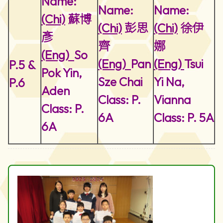
Name:
Name:
Name:
(Chi)
蘇博
(Chi)
彭思
(Chi)
徐伊
彥
齊
娜
(Eng)
So
(Eng)
Pan
(Eng)
Tsui
P.5 &
Pok Yin,
Sze Chai
Yi Na,
P.6
Aden
Class: P.
Vianna
Class: P.
6A
Class: P. 5A
6A