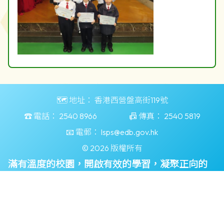
🗺️ 地址：
香港西營盤高街119號
☎️ 電話：
2540 8966
📠 傳真：
2540 5819
📧 電郵：
lsps@edb.gov.hk
© 2026 版權所有
滿有溫度的校園，開啟有效的學習，凝聚正向的
力量
Powered by
Friendly Portal System
v
10.55