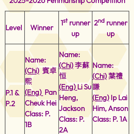
2025-2026 Penmanship Competition
st
nd
1
runner
2
runner
Level
Winner
up
up
Name:
Name:
(Chi)
李蘇
Name:
(Chi)
賓卓
恒
(Chi)
葉禮
熙
(Eng)
Li Su
謙
(Eng)
Pan
P.1 &
Heng,
(Eng)
Ip Lai
Cheuk Hei
P.2
Jackson
Him, Anson
Class: P.
Class: P.
Class: P. 1A
1B
2A