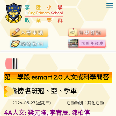
T
李
陞
小
學
Li
Sing
Primary
School
敬
業
樂
群
第二學段 esmart 2.0 人文或科學問答
龍虎榜 各班冠、亞、季軍
2026-05-27 (星期三)
活動類別：其他活動
4A人文: 梁元隆, 李宥辰, 陳柏僖