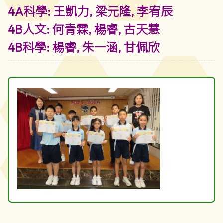
4A科學: 王凱力, 梁元隆, 李宥辰
4B人文: 何青霖, 楊睿, 古天慧
4B科學: 楊睿, 朱一涵, 甘佩欣