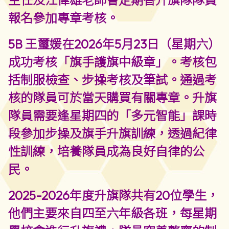
主任及江偉雄老師會定期替升旗隊隊員
報名參加專章考核。
5B 王璽媛在2026年5月23日（星期六）
成功考核「旗手護旗中級章」。考核包
括制服檢查、步操考核及筆試。通過考
核的隊員可於當天購買有關專章。升旗
隊員需要逢星期四的「多元智能」課時
段參加步操及旗手升旗訓練，透過紀律
性訓練，培養隊員成為良好自律的公
民。
2025-2026年度升旗隊共有20位學生，
他們主要來自四至六年級各班，每星期