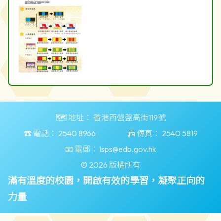
🗺️ 地址：
香港西營盤高街119號
☎️ 電話：
2540 8966
📠 傳真：
2540 5819
📧 電郵：
lsps@edb.gov.hk
© 2026 版權所有
滿有溫度的校園，開啟有效的學習，凝聚正向的
力量