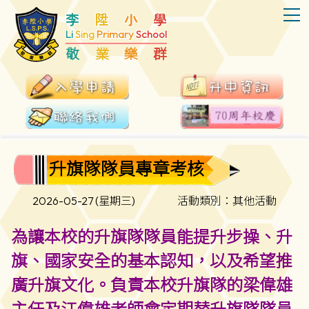
T
李
陞
小
學
Li
Sing
Primary
School
敬
業
樂
群
升旗隊隊員專章考核
2026-05-27 (星期三)
活動類別：其他活動
為讓本校的升旗隊隊員能提升步操、升
旗、國家安全的基本認知，以及希望推
廣升旗文化。負責本校升旗隊的梁偉雄