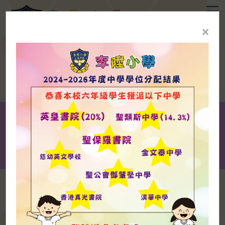
T
李
陞
小
學
Li
Sing
Primary
School
×
敬
業
樂
群