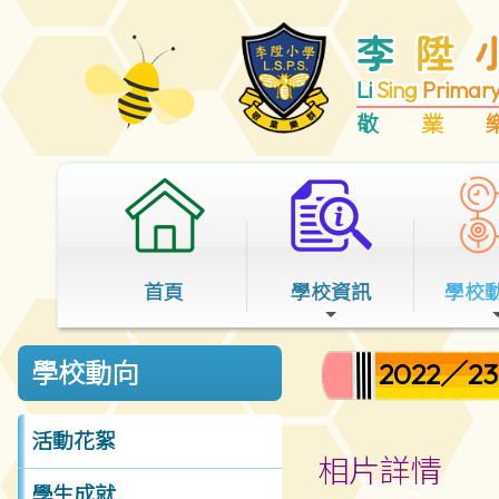
李
陞
Li
Sing
Primar
敬
業
首頁
學校資訊
學校
2022／
學校動向
活動花絮
相片詳情
學生成就