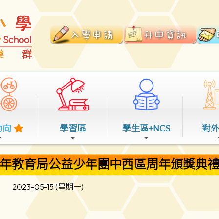
小
學
y
School
樂
群
動向
學習區
學生區+NCS
對
23年教育局公益少年團中西區周年頒獎典禮 
2023-05-15 (星期一)