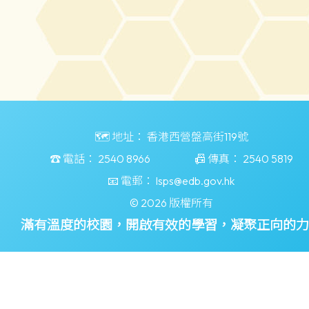
🗺️ 地址：
香港西營盤高街119號
☎️ 電話：
2540 8966
📠 傳真：
2540 5819
📧 電郵：
lsps@edb.gov.hk
© 2026 版權所有
滿有溫度的校園，開啟有效的學習，凝聚正向的力
Powered by
Friendly Portal System
v
10.55