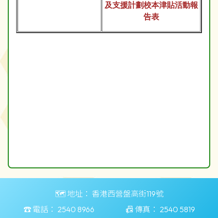
及支援計劃校本津貼活動報
告表
🗺️ 地址：
香港西營盤高街119號
☎️ 電話：
2540 8966
📠 傳真：
2540 5819