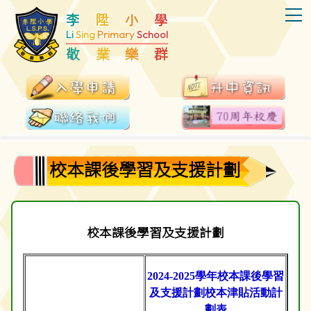
T
李
陞
小
學
Li
Sing
Primary
School
敬
業
樂
群
校本課後學習及支援計劃
校本課後學習及支援計劃
2024-2025學年校本課後學習
及支援計劃校本津貼活動計
劃表